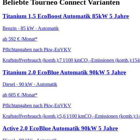
Beliebte Tourneo Connect Varianten
Titanium 1,5 EcoBoost Automatik 85kW 5 Jahre
Benzin · 85 kW · Automatik
ab
592 €
/Monat*
Pflichtangaben nach Pkw-EnVKV
Kraftstoffverbrauch (komb.):
7 l/100 km
CO₂-Emissionen (komb.):
154
Titanium 2,0 EcoBlue Automatik 90kW 5 Jahre
Diesel · 90 kW · Automatik
ab
605 €
/Monat*
Pflichtangaben nach Pkw-EnVKV
Kraftstoffverbrauch (komb.):
5,6 l/100 km
CO₂-Emissionen (komb.):
1
Active 2,0 EcoBlue Automatik 90kW 5 Jahre