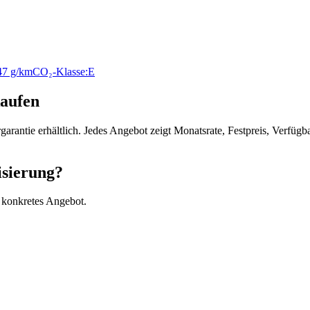
47 g/km
CO₂-Klasse:
E
aufen
arantie erhältlich. Jedes Angebot zeigt Monatsrate, Festpreis, Verfü
isierung?
 konkretes Angebot.