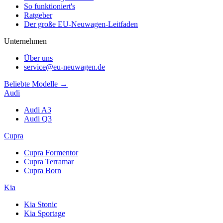
So funktioniert's
Ratgeber
Der große EU-Neuwagen-Leitfaden
Unternehmen
Über uns
service@eu-neuwagen.de
Beliebte Modelle →
Audi
Audi A3
Audi Q3
Cupra
Cupra Formentor
Cupra Terramar
Cupra Born
Kia
Kia Stonic
Kia Sportage