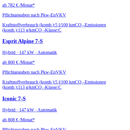
ab
782 €
/Monat*
Pflichtangaben nach Pkw-EnVKV
Kraftstoffverbrauch (komb.):
5 l/100 km
CO₂-Emissionen
(komb.):
113 g/km
CO₂-Klasse:
C
Esprit Alpine 7-S
Hybrid · 147 kW · Automatik
ab
800 €
/Monat*
Pflichtangaben nach Pkw-EnVKV
Kraftstoffverbrauch (komb.):
5 l/100 km
CO₂-Emissionen
(komb.):
113 g/km
CO₂-Klasse:
C
Iconic 7-S
Hybrid · 147 kW · Automatik
ab
808 €
/Monat*
Pflichtangaben nach Pkw-EnVKV