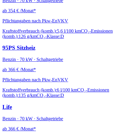
Benzin · 70 kW · Schaltgetriebe
ab
354 €
/Monat*
Pflichtangaben nach Pkw-EnVKV
Kraftstoffverbrauch (komb.):
5,6 l/100 km
CO₂-Emissionen
(komb.):
126 g/km
CO₂-Klasse:
D
95PS Sitzheiz
Benzin · 70 kW · Schaltgetriebe
ab
366 €
/Monat*
Pflichtangaben nach Pkw-EnVKV
Kraftstoffverbrauch (komb.):
6 l/100 km
CO₂-Emissionen
(komb.):
135 g/km
CO₂-Klasse:
D
Life
Benzin · 70 kW · Schaltgetriebe
ab
366 €
/Monat*