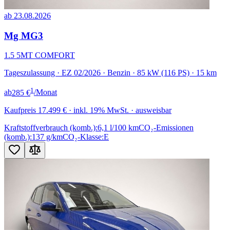
ab 23.08.2026
Mg MG3
1.5 5MT COMFORT
Tageszulassung · EZ 02/2026 · Benzin · 85 kW (116 PS) · 15 km
1
ab
285 €
/Monat
Kaufpreis
17.499 €
· inkl. 19% MwSt. · ausweisbar
Kraftstoffverbrauch (komb.):
6,1 l/100 km
CO₂-Emissionen
(komb.):
137 g/km
CO₂-Klasse:
E