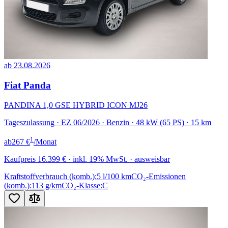
ab 23.08.2026
Fiat Panda
PANDINA 1,0 GSE HYBRID ICON MJ26
Tageszulassung · EZ 06/2026 · Benzin · 48 kW (65 PS) · 15 km
1
ab
267 €
/Monat
Kaufpreis
16.399 €
· inkl. 19% MwSt. · ausweisbar
Kraftstoffverbrauch (komb.):
5 l/100 km
CO₂-Emissionen
(komb.):
113 g/km
CO₂-Klasse:
C