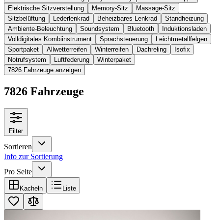
Elektrische Sitzverstellung
Memory-Sitz
Massage-Sitz
Sitzbelüftung
Lederlenkrad
Beheizbares Lenkrad
Standheizung
Ambiente-Beleuchtung
Soundsystem
Bluetooth
Induktionsladen
Volldigitales Kombiinstrument
Sprachsteuerung
Leichtmetallfelgen
Sportpaket
Allwetterreifen
Winterreifen
Dachreling
Isofix
Notrufsystem
Luftfederung
Winterpaket
7826 Fahrzeuge anzeigen
7826 Fahrzeuge
Filter
Sortieren
Info zur Sortierung
Pro Seite
Kacheln
Liste