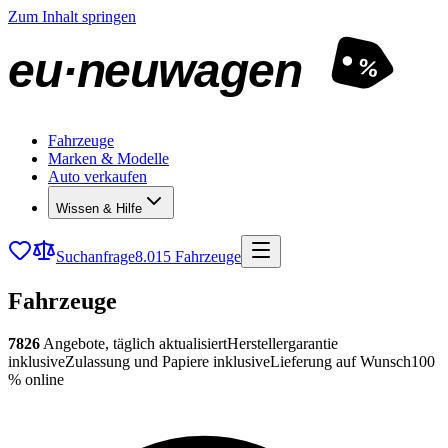
Zum Inhalt springen
eu·neuwagen
%
Fahrzeuge
Marken & Modelle
Auto verkaufen
Wissen & Hilfe
Suchanfrage
8.015 Fahrzeuge
Fahrzeuge
7826
Angebote, täglich aktualisiert
Herstellergarantie
inklusive
Zulassung und Papiere inklusive
Lieferung auf Wunsch
100
% online