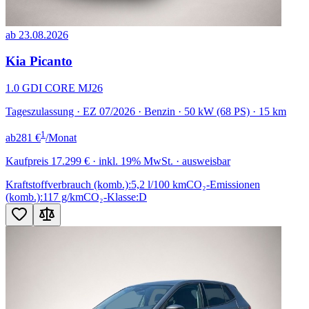
ab 23.08.2026
Kia Picanto
1.0 GDI CORE MJ26
Tageszulassung · EZ 07/2026 · Benzin · 50 kW (68 PS) · 15 km
1
ab
281 €
/Monat
Kaufpreis
17.299 €
· inkl. 19% MwSt. · ausweisbar
Kraftstoffverbrauch (komb.):
5,2 l/100 km
CO₂-Emissionen
(komb.):
117 g/km
CO₂-Klasse:
D