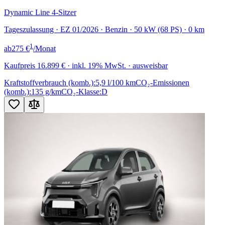
Dynamic Line 4-Sitzer
Tageszulassung · EZ 01/2026 · Benzin · 50 kW (68 PS) · 0 km
1
ab
275 €
/Monat
Kaufpreis
16.899 €
· inkl. 19% MwSt. · ausweisbar
Kraftstoffverbrauch (komb.):
5,9 l/100 km
CO₂-Emissionen
(komb.):
135 g/km
CO₂-Klasse:
D