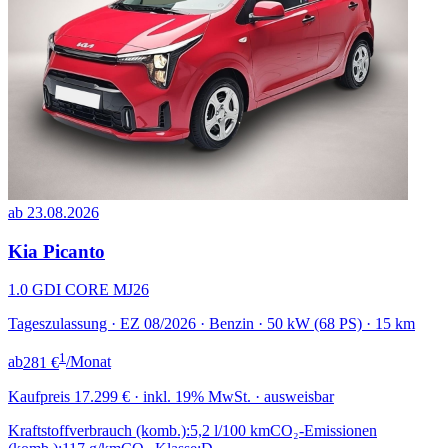
ab 23.08.2026
Kia Picanto
1.0 GDI CORE MJ26
Tageszulassung · EZ 08/2026 · Benzin · 50 kW (68 PS) · 15 km
1
ab
281 €
/Monat
Kaufpreis
17.299 €
· inkl. 19% MwSt. · ausweisbar
Kraftstoffverbrauch (komb.):
5,2 l/100 km
CO₂-Emissionen