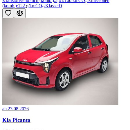
Kraftstoffverbrauch (komb.):
5,4 l/100 km
CO₂-Emissionen
(komb.):
122 g/km
CO₂-Klasse:
D
ab 23.08.2026
Kia Picanto