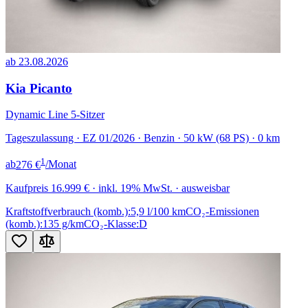
ab 23.08.2026
Kia Picanto
Dynamic Line 5-Sitzer
Tageszulassung · EZ 01/2026 · Benzin · 50 kW (68 PS) · 0 km
1
ab
276 €
/Monat
Kaufpreis
16.999 €
· inkl. 19% MwSt. · ausweisbar
Kraftstoffverbrauch (komb.):
5,9 l/100 km
CO₂-Emissionen
(komb.):
135 g/km
CO₂-Klasse:
D