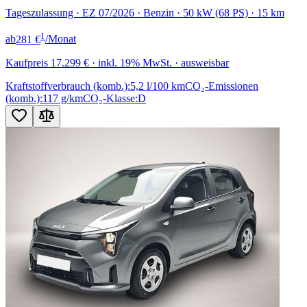
Tageszulassung · EZ 07/2026 · Benzin · 50 kW (68 PS) · 15 km
1
ab
281 €
/Monat
Kaufpreis
17.299 €
· inkl. 19% MwSt. · ausweisbar
Kraftstoffverbrauch (komb.):
5,2 l/100 km
CO₂-Emissionen
(komb.):
117 g/km
CO₂-Klasse:
D