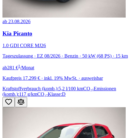
ab 23.08.2026
Kia Picanto
1.0 GDI CORE MJ26
Tageszulassung · EZ 08/2026 · Benzin · 50 kW (68 PS) · 15 km
1
ab
281 €
/Monat
Kaufpreis
17.299 €
· inkl. 19% MwSt. · ausweisbar
Kraftstoffverbrauch (komb.):
5,2 l/100 km
CO₂-Emissionen
(komb.):
117 g/km
CO₂-Klasse:
D