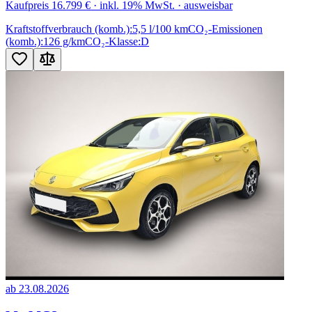
Kaufpreis
16.799 €
· inkl. 19% MwSt. · ausweisbar
Kraftstoffverbrauch (komb.):
5,5 l/100 km
CO₂-Emissionen
(komb.):
126 g/km
CO₂-Klasse:
D
ab 23.08.2026