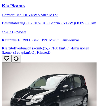
Kia Picanto
ComfortLine 1,0 50kW 5 Sitze MJ27
Bestellfahrzeug · EZ 01/2026 · Benzin · 50 kW (68 PS) · 0 km
1
ab
267 €
/Monat
Kaufpreis
16.399 €
· inkl. 19% MwSt. · ausweisbar
Kraftstoffverbrauch (komb.):
5,5 l/100 km
CO₂-Emissionen
(komb.):
126 g/km
CO₂-Klasse:
D