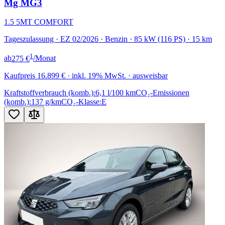
Mg MG3
1.5 5MT COMFORT
Tageszulassung · EZ 02/2026 · Benzin · 85 kW (116 PS) · 15 km
1
ab
275 €
/Monat
Kaufpreis
16.899 €
· inkl. 19% MwSt. · ausweisbar
Kraftstoffverbrauch (komb.):
6,1 l/100 km
CO₂-Emissionen
(komb.):
137 g/km
CO₂-Klasse:
E