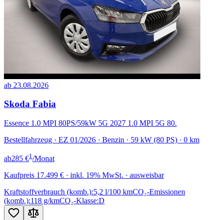
ab 23.08.2026
Skoda Fabia
Essence 1.0 MPI 80PS/59kW 5G 2027 1.0 MPI 5G 80.
Bestellfahrzeug · EZ 01/2026 · Benzin · 59 kW (80 PS) · 0 km
1
ab
285 €
/Monat
Kaufpreis
17.499 €
· inkl. 19% MwSt. · ausweisbar
Kraftstoffverbrauch (komb.):
5,2 l/100 km
CO₂-Emissionen
(komb.):
118 g/km
CO₂-Klasse:
D