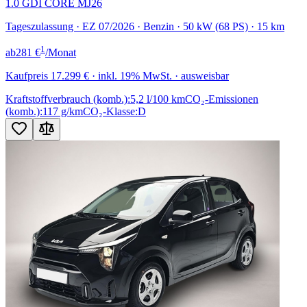
1.0 GDI CORE MJ26
Tageszulassung · EZ 07/2026 · Benzin · 50 kW (68 PS) · 15 km
1
ab
281 €
/Monat
Kaufpreis
17.299 €
· inkl. 19% MwSt. · ausweisbar
Kraftstoffverbrauch (komb.):
5,2 l/100 km
CO₂-Emissionen
(komb.):
117 g/km
CO₂-Klasse:
D