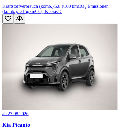
Kraftstoffverbrauch (komb.):
5,8 l/100 km
CO₂-Emissionen
(komb.):
131 g/km
CO₂-Klasse:
D
ab 23.08.2026
Kia Picanto