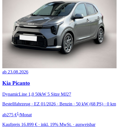
ab 23.08.2026
Kia Picanto
DynamicLine 1,0 50kW 5 Sitze MJ27
Bestellfahrzeug · EZ 01/2026 · Benzin · 50 kW (68 PS) · 0 km
1
ab
275 €
/Monat
Kaufpreis
16.899 €
· inkl. 19% MwSt. · ausweisbar