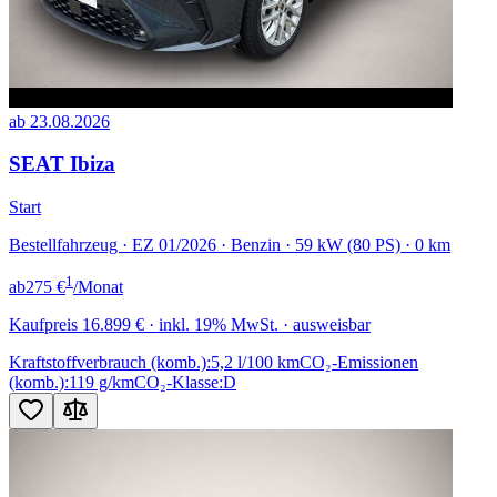
ab 23.08.2026
SEAT Ibiza
Start
Bestellfahrzeug · EZ 01/2026 · Benzin · 59 kW (80 PS) · 0 km
1
ab
275 €
/Monat
Kaufpreis
16.899 €
· inkl. 19% MwSt. · ausweisbar
Kraftstoffverbrauch (komb.):
5,2 l/100 km
CO₂-Emissionen
(komb.):
119 g/km
CO₂-Klasse:
D