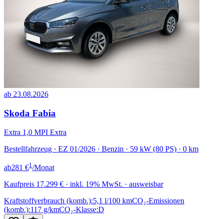
ab 23.08.2026
Skoda Fabia
Extra 1,0 MPI Extra
Bestellfahrzeug · EZ 01/2026 · Benzin · 59 kW (80 PS) · 0 km
1
ab
281 €
/Monat
Kaufpreis
17.299 €
· inkl. 19% MwSt. · ausweisbar
Kraftstoffverbrauch (komb.):
5,1 l/100 km
CO₂-Emissionen
(komb.):
117 g/km
CO₂-Klasse:
D