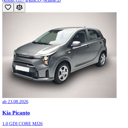
(komb.):
117 g/km
CO₂-Klasse:
D
ab 23.08.2026
Kia Picanto
1.0 GDI CORE MJ26