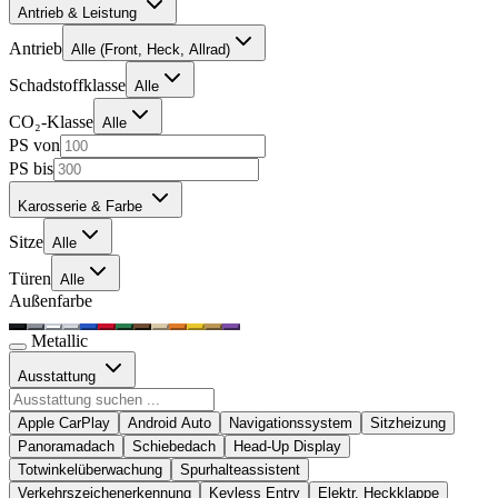
Antrieb & Leistung
Antrieb
Alle (Front, Heck, Allrad)
Schadstoffklasse
Alle
CO₂-Klasse
Alle
PS von
PS bis
Karosserie & Farbe
Sitze
Alle
Türen
Alle
Außenfarbe
Metallic
Ausstattung
Apple CarPlay
Android Auto
Navigationssystem
Sitzheizung
Panoramadach
Schiebedach
Head-Up Display
Totwinkelüberwachung
Spurhalteassistent
Verkehrszeichenerkennung
Keyless Entry
Elektr. Heckklappe