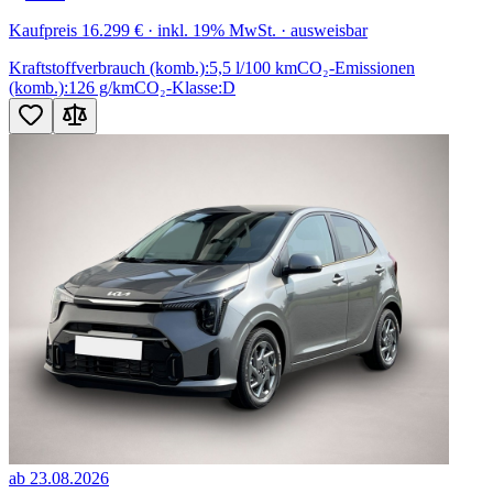
Kaufpreis
16.299 €
· inkl. 19% MwSt. · ausweisbar
Kraftstoffverbrauch (komb.):
5,5 l/100 km
CO₂-Emissionen
(komb.):
126 g/km
CO₂-Klasse:
D
ab 23.08.2026