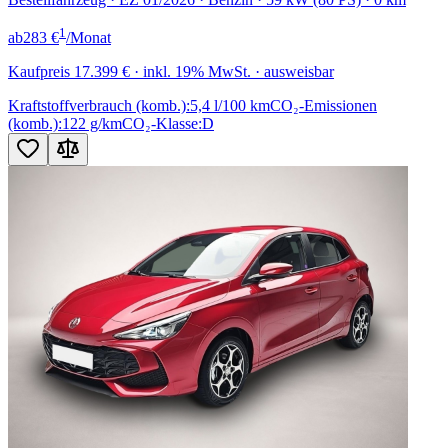
1
ab
283 €
/Monat
Kaufpreis
17.399 €
· inkl. 19% MwSt. · ausweisbar
Kraftstoffverbrauch (komb.):
5,4 l/100 km
CO₂-Emissionen
(komb.):
122 g/km
CO₂-Klasse:
D