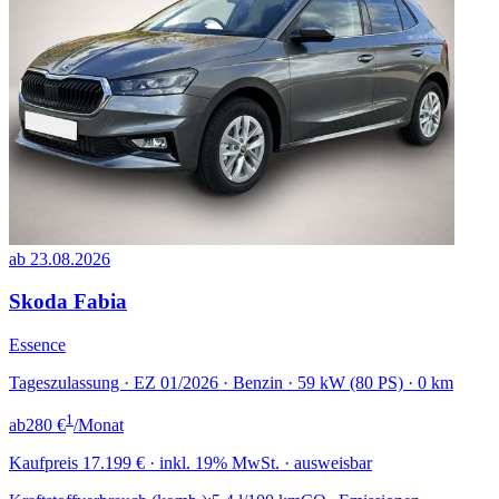
ab 23.08.2026
Skoda Fabia
Essence
Tageszulassung · EZ 01/2026 · Benzin · 59 kW (80 PS) · 0 km
1
ab
280 €
/Monat
Kaufpreis
17.199 €
· inkl. 19% MwSt. · ausweisbar