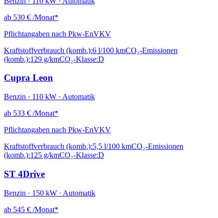
Benzin · 110 kW · Automatik
ab
530 €
/Monat*
Pflichtangaben nach Pkw-EnVKV
Kraftstoffverbrauch (komb.):
6 l/100 km
CO₂-Emissionen
(komb.):
129 g/km
CO₂-Klasse:
D
Cupra Leon
Benzin · 110 kW · Automatik
ab
533 €
/Monat*
Pflichtangaben nach Pkw-EnVKV
Kraftstoffverbrauch (komb.):
5,5 l/100 km
CO₂-Emissionen
(komb.):
125 g/km
CO₂-Klasse:
D
ST 4Drive
Benzin · 150 kW · Automatik
ab
545 €
/Monat*