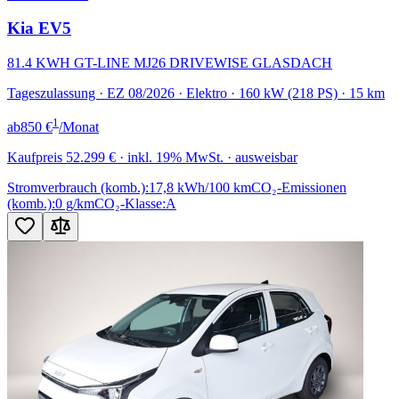
Kia EV5
81.4 KWH GT-LINE MJ26 DRIVEWISE GLASDACH
Tageszulassung · EZ 08/2026 · Elektro · 160 kW (218 PS) · 15 km
1
ab
850 €
/Monat
Kaufpreis
52.299 €
· inkl. 19% MwSt. · ausweisbar
Stromverbrauch (komb.):
17,8 kWh/100 km
CO₂-Emissionen
(komb.):
0 g/km
CO₂-Klasse:
A