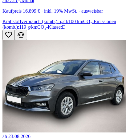
ab
275 €
/Monat
Kaufpreis
16.899 €
· inkl. 19% MwSt. · ausweisbar
Kraftstoffverbrauch (komb.):
5,2 l/100 km
CO₂-Emissionen
(komb.):
119 g/km
CO₂-Klasse:
D
ab 23.08.2026