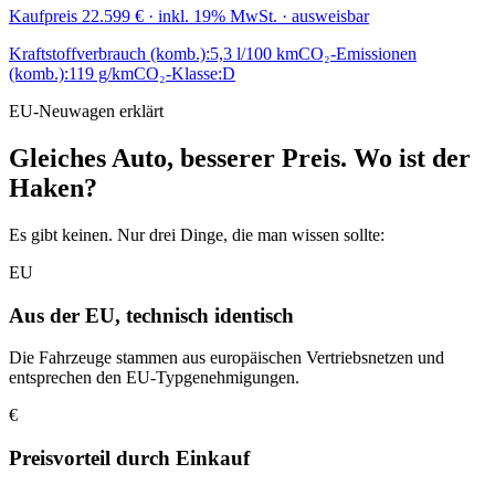
Kaufpreis
22.599 €
· inkl. 19% MwSt. · ausweisbar
Kraftstoffverbrauch (komb.):
5,3 l/100 km
CO₂-Emissionen
(komb.):
119 g/km
CO₂-Klasse:
D
EU-Neuwagen erklärt
Gleiches Auto, besserer Preis. Wo ist der
Haken?
Es gibt keinen. Nur drei Dinge, die man wissen sollte:
EU
Aus der EU, technisch identisch
Die Fahrzeuge stammen aus europäischen Vertriebsnetzen und
entsprechen den EU-Typgenehmigungen.
€
Preisvorteil durch Einkauf