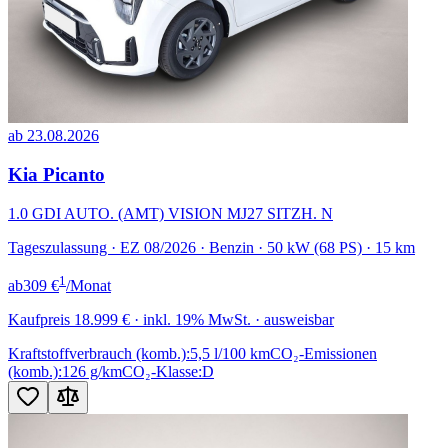
ab 23.08.2026
Kia Picanto
1.0 GDI AUTO. (AMT) VISION MJ27 SITZH. N
Tageszulassung · EZ 08/2026 · Benzin · 50 kW (68 PS) · 15 km
1
ab
309 €
/Monat
Kaufpreis
18.999 €
· inkl. 19% MwSt. · ausweisbar
Kraftstoffverbrauch (komb.):
5,5 l/100 km
CO₂-Emissionen
(komb.):
126 g/km
CO₂-Klasse:
D