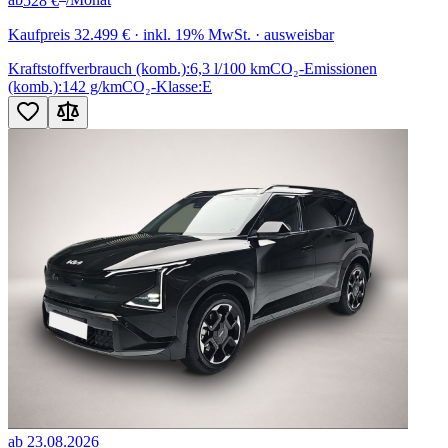
ab
528 €
/Monat
Kaufpreis
32.499 €
· inkl. 19% MwSt. · ausweisbar
Kraftstoffverbrauch (komb.):
6,3 l/100 km
CO₂-Emissionen
(komb.):
142 g/km
CO₂-Klasse:
E
ab 23.08.2026