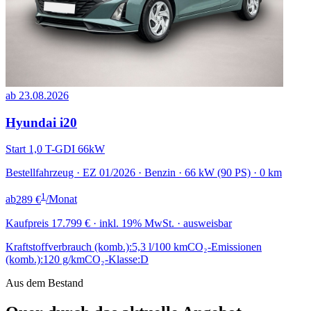
ab 23.08.2026
Hyundai i20
Start 1,0 T-GDI 66kW
Bestellfahrzeug · EZ 01/2026 · Benzin · 66 kW (90 PS) · 0 km
1
ab
289 €
/Monat
Kaufpreis
17.799 €
· inkl. 19% MwSt. · ausweisbar
Kraftstoffverbrauch (komb.):
5,3 l/100 km
CO₂-Emissionen
(komb.):
120 g/km
CO₂-Klasse:
D
Aus dem Bestand