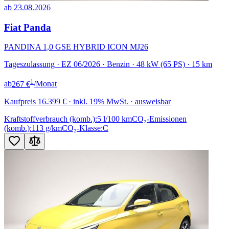
ab 23.08.2026
Fiat Panda
PANDINA 1,0 GSE HYBRID ICON MJ26
Tageszulassung · EZ 06/2026 · Benzin · 48 kW (65 PS) · 15 km
1
ab
267 €
/Monat
Kaufpreis
16.399 €
· inkl. 19% MwSt. · ausweisbar
Kraftstoffverbrauch (komb.):
5 l/100 km
CO₂-Emissionen
(komb.):
113 g/km
CO₂-Klasse:
C