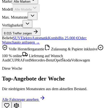
Marke
Alle Marken
Modell
Alle Modelle
Max. Monatsrate
Verfügbarkeit
8.015 Treffer zeigen
Beliebt
SUV
Elektro
Automatik
Kombi
Bis 25.000 €
Oder:
Wunschauto anfragen →
Volle Herstellergarantie
Zulassung & Papiere inklusive
100 % online
Lieferung auf Wunsch
Audi
CUPRA
Ford
Mercedes-Benz
Opel
Škoda
Volkswagen
Diese Woche
Top-Angebote der Woche
Die niedrigsten Monatsraten aus dem aktuellen Bestand.
Alle Fahrzeuge ansehen