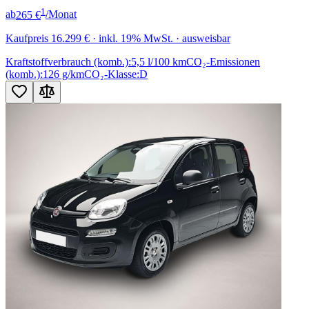
1
ab
265 €
/Monat
Kaufpreis
16.299 €
· inkl. 19% MwSt. · ausweisbar
Kraftstoffverbrauch (komb.):
5,5 l/100 km
CO₂-Emissionen
(komb.):
126 g/km
CO₂-Klasse:
D