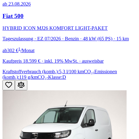
ab 23.08.2026
Fiat 500
HYBRID ICON MJ26 KOMFORT LIGHT-PAKET
Tageszulassung · EZ 07/2026 · Benzin · 48 kW (65 PS) · 15 km
1
ab
302 €
/Monat
Kaufpreis
18.599 €
· inkl. 19% MwSt. · ausweisbar
Kraftstoffverbrauch (komb.):
5,3 l/100 km
CO₂-Emissionen
(komb.):
119 g/km
CO₂-Klasse:
D