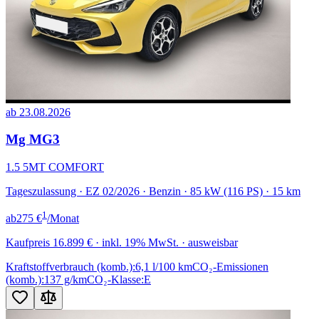
ab 23.08.2026
Mg MG3
1.5 5MT COMFORT
Tageszulassung · EZ 02/2026 · Benzin · 85 kW (116 PS) · 15 km
1
ab
275 €
/Monat
Kaufpreis
16.899 €
· inkl. 19% MwSt. · ausweisbar
Kraftstoffverbrauch (komb.):
6,1 l/100 km
CO₂-Emissionen
(komb.):
137 g/km
CO₂-Klasse:
E