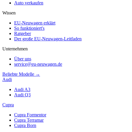
Auto verkaufen
Wissen
EU-Neuwagen erklärt
So funktioniert's
Ratgeber
Der große EU-Neuwagen-Leitfaden
Unternehmen
Über uns
service@eu-neuwagen.de
Beliebte Modelle →
Audi
Audi A3
Audi Q3
Cupra
Cupra Formentor
Cupra Terramar
Cupra Born