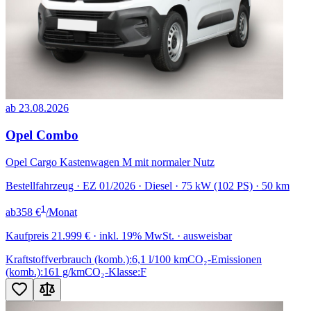
ab 23.08.2026
Opel Combo
Opel Cargo Kastenwagen M mit normaler Nutz
Bestellfahrzeug · EZ 01/2026 · Diesel · 75 kW (102 PS) · 50 km
1
ab
358 €
/Monat
Kaufpreis
21.999 €
· inkl. 19% MwSt. · ausweisbar
Kraftstoffverbrauch (komb.):
6,1 l/100 km
CO₂-Emissionen
(komb.):
161 g/km
CO₂-Klasse:
F