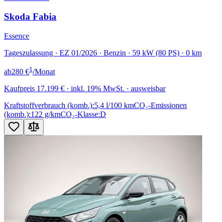
Skoda Fabia
Essence
Tageszulassung · EZ 01/2026 · Benzin · 59 kW (80 PS) · 0 km
1
ab
280 €
/Monat
Kaufpreis
17.199 €
· inkl. 19% MwSt. · ausweisbar
Kraftstoffverbrauch (komb.):
5,4 l/100 km
CO₂-Emissionen
(komb.):
122 g/km
CO₂-Klasse:
D