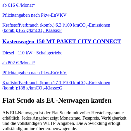
ab
616 €
/Monat*
Pflichtangaben nach Pkw-EnVKV
Kraftstoffverbrauch (komb.):
6,3 l/100 km
CO₂-Emissionen
(komb.):
165 g/km
CO₂-Klasse:
F
Kastenwagen 150 MT PAKET CITY CONNECT
Diesel · 110 kW · Schaltgetriebe
ab
802 €
/Monat*
Pflichtangaben nach Pkw-EnVKV
Kraftstoffverbrauch (komb.):
7,1 l/100 km
CO₂-Emissionen
(komb.):
188 g/km
CO₂-Klasse:
G
Fiat Scudo als EU-Neuwagen kaufen
Als EU-Neuwagen ist der Fiat Scudo mit voller Herstellergarantie
erhältlich. Jedes Angebot zeigt Monatsrate, Festpreis, Verfügbarkeit
und die vollständigen WLTP-Angaben. Die Abwicklung erfolgt
vollständig online über eu-neuwagen.de.