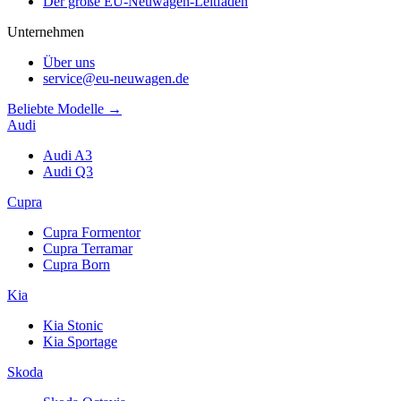
Der große EU-Neuwagen-Leitfaden
Unternehmen
Über uns
service@eu-neuwagen.de
Beliebte Modelle →
Audi
Audi A3
Audi Q3
Cupra
Cupra Formentor
Cupra Terramar
Cupra Born
Kia
Kia Stonic
Kia Sportage
Skoda