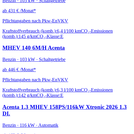
Benzin · 103 kW · Schaltgetriebe
ab
431 €
/Monat*
Pflichtangaben nach Pkw-EnVKV
Kraftstoffverbrauch (komb.):
6,4 l/100 km
CO₂-Emissionen
(komb.):
145 g/km
CO₂-Klasse:
E
MHEV 140 6M/H Acenta
Benzin · 103 kW · Schaltgetriebe
ab
446 €
/Monat*
Pflichtangaben nach Pkw-EnVKV
Kraftstoffverbrauch (komb.):
6,3 l/100 km
CO₂-Emissionen
(komb.):
142 g/km
CO₂-Klasse:
E
Acenta 1.3 MHEV 158PS/116kW Xtronic 2026 1.3
DI.
Benzin · 116 kW · Automatik