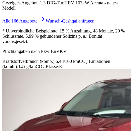
Gezeigtes Angebot: 1.3 DIG-T mHEV 103kW Acenta - neues
Modell
Alle 166 Angebote
Wunsch-Qashqai anfragen
* Unverbindliche Beispielrate: 15 % Anzahlung, 48 Monate, 20 %
Schlussrate, 5,99 % gebundener Sollzins p. a.; Bonität
vorausgesetzt.
Pflichtangaben nach Pkw-EnVKV
Kraftstoffverbrauch (komb.):
6,4 l/100 km
CO₂-Emissionen
(komb.):
145 g/km
CO₂-Klasse:
E