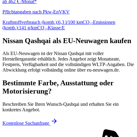
ab
462 €
/Monat*
Pflichtangaben nach Pkw-EnVKV
Kraftstoffverbrauch (komb.):
6,3 l/100 km
CO₂-Emissionen
(komb.):
141 g/km
CO₂-Klasse:
E
Nissan Qashqai als EU-Neuwagen kaufen
Als EU-Neuwagen ist der Nissan Qashqai mit voller
Herstellergarantie erhältlich. Jedes Angebot zeigt Monatsrate,
Festpreis, Verfügbarkeit und die vollständigen WLTP-Angaben. Die
Abwicklung erfolgt vollständig online über eu-neuwagen.de.
Bestimmte Farbe, Ausstattung oder
Motorisierung?
Beschreiben Sie Ihren Wunsch-Qashqai und erhalten Sie ein
konkretes Angebot.
Kostenlose Suchanfrage