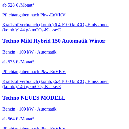
ab
528 €
/Monat*
Pflichtangaben nach Pkw-EnVKV
Kraftstoffverbrauch (komb.):
6,4 l/100 km
CO₂-Emissionen
(komb.):
144 g/km
CO₂-Klasse:
E
Techno Mild Hybrid 150 Automatik Winter
Benzin · 109 kW · Automatik
ab
535 €
/Monat*
Pflichtangaben nach Pkw-EnVKV
Kraftstoffverbrauch (komb.):
6,4 l/100 km
CO₂-Emissionen
(komb.):
146 g/km
CO₂-Klasse:
E
Techno NEUES MODELL
Benzin · 109 kW · Automatik
ab
564 €
/Monat*
Pflichtangaben nach Pkw-EnVKV