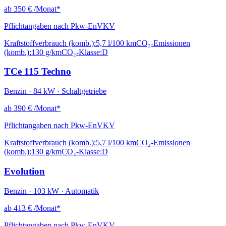
ab
350 €
/Monat*
Pflichtangaben nach Pkw-EnVKV
Kraftstoffverbrauch (komb.):
5,7 l/100 km
CO₂-Emissionen
(komb.):
130 g/km
CO₂-Klasse:
D
TCe 115 Techno
Benzin · 84 kW · Schaltgetriebe
ab
390 €
/Monat*
Pflichtangaben nach Pkw-EnVKV
Kraftstoffverbrauch (komb.):
5,7 l/100 km
CO₂-Emissionen
(komb.):
130 g/km
CO₂-Klasse:
D
Evolution
Benzin · 103 kW · Automatik
ab
413 €
/Monat*
Pflichtangaben nach Pkw-EnVKV