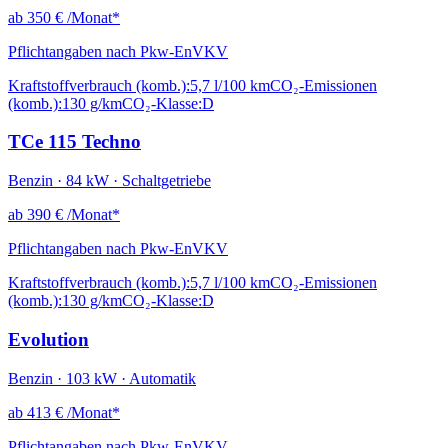
ab
350 €
/Monat*
Pflichtangaben nach Pkw-EnVKV
Kraftstoffverbrauch (komb.):
5,7 l/100 km
CO₂-Emissionen
(komb.):
130 g/km
CO₂-Klasse:
D
TCe 115 Techno
Benzin · 84 kW · Schaltgetriebe
ab
390 €
/Monat*
Pflichtangaben nach Pkw-EnVKV
Kraftstoffverbrauch (komb.):
5,7 l/100 km
CO₂-Emissionen
(komb.):
130 g/km
CO₂-Klasse:
D
Evolution
Benzin · 103 kW · Automatik
ab
413 €
/Monat*
Pflichtangaben nach Pkw-EnVKV