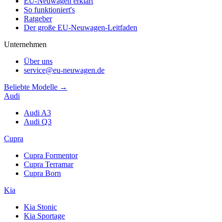
EU-Neuwagen erklärt
So funktioniert's
Ratgeber
Der große EU-Neuwagen-Leitfaden
Unternehmen
Über uns
service@eu-neuwagen.de
Beliebte Modelle →
Audi
Audi A3
Audi Q3
Cupra
Cupra Formentor
Cupra Terramar
Cupra Born
Kia
Kia Stonic
Kia Sportage