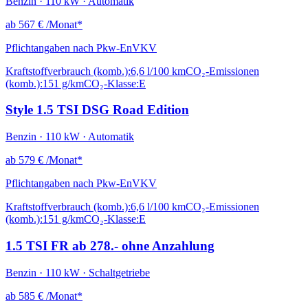
Benzin · 110 kW · Automatik
ab
567 €
/Monat*
Pflichtangaben nach Pkw-EnVKV
Kraftstoffverbrauch (komb.):
6,6 l/100 km
CO₂-Emissionen
(komb.):
151 g/km
CO₂-Klasse:
E
Style 1.5 TSI DSG Road Edition
Benzin · 110 kW · Automatik
ab
579 €
/Monat*
Pflichtangaben nach Pkw-EnVKV
Kraftstoffverbrauch (komb.):
6,6 l/100 km
CO₂-Emissionen
(komb.):
151 g/km
CO₂-Klasse:
E
1.5 TSI FR ab 278.- ohne Anzahlung
Benzin · 110 kW · Schaltgetriebe
ab
585 €
/Monat*