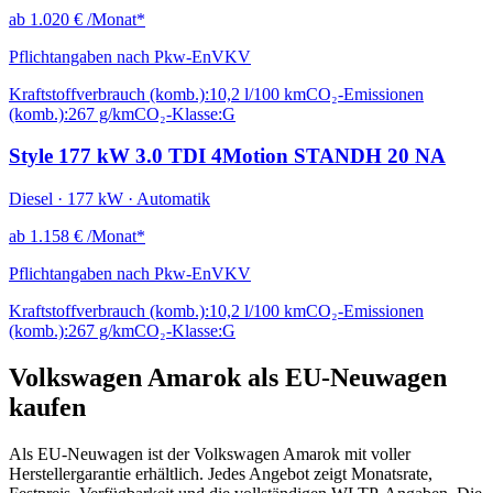
ab
1.020 €
/Monat*
Pflichtangaben nach Pkw-EnVKV
Kraftstoffverbrauch (komb.):
10,2 l/100 km
CO₂-Emissionen
(komb.):
267 g/km
CO₂-Klasse:
G
Style 177 kW 3.0 TDI 4Motion STANDH 20 NA
Diesel · 177 kW · Automatik
ab
1.158 €
/Monat*
Pflichtangaben nach Pkw-EnVKV
Kraftstoffverbrauch (komb.):
10,2 l/100 km
CO₂-Emissionen
(komb.):
267 g/km
CO₂-Klasse:
G
Volkswagen Amarok als EU-Neuwagen
kaufen
Als EU-Neuwagen ist der Volkswagen Amarok mit voller
Herstellergarantie erhältlich. Jedes Angebot zeigt Monatsrate,