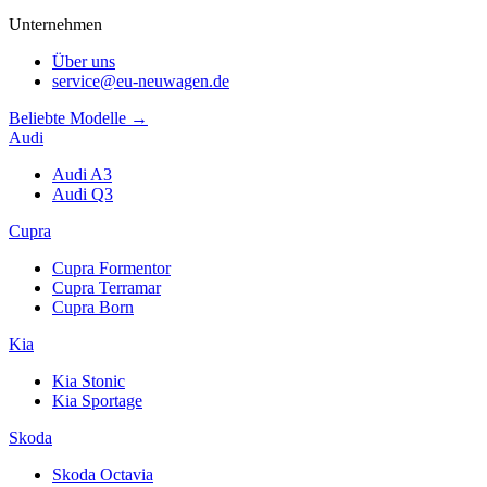
Unternehmen
Über uns
service@eu-neuwagen.de
Beliebte Modelle →
Audi
Audi A3
Audi Q3
Cupra
Cupra Formentor
Cupra Terramar
Cupra Born
Kia
Kia Stonic
Kia Sportage
Skoda
Skoda Octavia