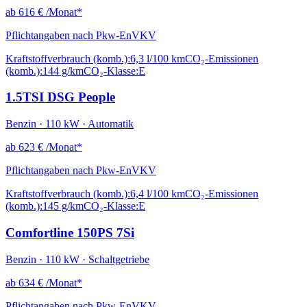
ab
616 €
/Monat*
Pflichtangaben nach Pkw-EnVKV
Kraftstoffverbrauch (komb.):
6,3 l/100 km
CO₂-Emissionen
(komb.):
144 g/km
CO₂-Klasse:
E
1.5TSI DSG People
Benzin · 110 kW · Automatik
ab
623 €
/Monat*
Pflichtangaben nach Pkw-EnVKV
Kraftstoffverbrauch (komb.):
6,4 l/100 km
CO₂-Emissionen
(komb.):
145 g/km
CO₂-Klasse:
E
Comfortline 150PS 7Si
Benzin · 110 kW · Schaltgetriebe
ab
634 €
/Monat*
Pflichtangaben nach Pkw-EnVKV