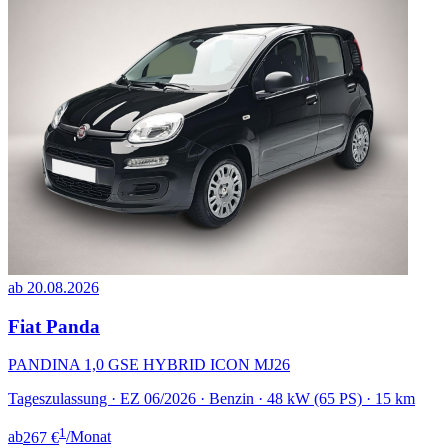
ab 20.08.2026
Fiat Panda
PANDINA 1,0 GSE HYBRID ICON MJ26
Tageszulassung · EZ 06/2026 · Benzin · 48 kW (65 PS) · 15 km
1
ab
267 €
/Monat