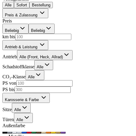
Alle
Sofort
Bestellung
Preis & Zulassung
Preis
Beliebig
Beliebig
km bis
Antrieb & Leistung
Antrieb
Alle (Front, Heck, Allrad)
Schadstoffklasse
Alle
CO₂-Klasse
Alle
PS von
PS bis
Karosserie & Farbe
Sitze
Alle
Türen
Alle
Außenfarbe