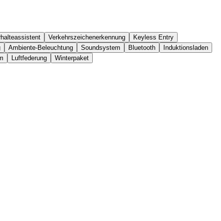
halteassistent
Verkehrszeichenerkennung
Keyless Entry
g
Ambiente-Beleuchtung
Soundsystem
Bluetooth
Induktionsladen
em
Luftfederung
Winterpaket