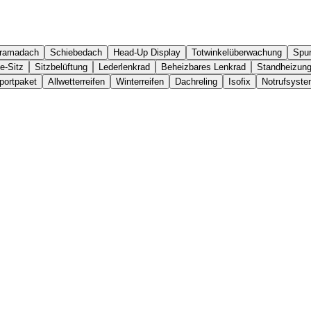
ramadach
Schiebedach
Head-Up Display
Totwinkelüberwachung
Spur
e-Sitz
Sitzbelüftung
Lederlenkrad
Beheizbares Lenkrad
Standheizun
portpaket
Allwetterreifen
Winterreifen
Dachreling
Isofix
Notrufsyst