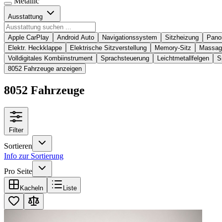
Metallic
Ausstattung
Apple CarPlay
Android Auto
Navigationssystem
Sitzheizung
Pano
Elektr. Heckklappe
Elektrische Sitzverstellung
Memory-Sitz
Massag
Volldigitales Kombiinstrument
Sprachsteuerung
Leichtmetallfelgen
S
8052 Fahrzeuge anzeigen
8052 Fahrzeuge
Filter
Sortieren
Info zur Sortierung
Pro Seite
Kacheln
Liste