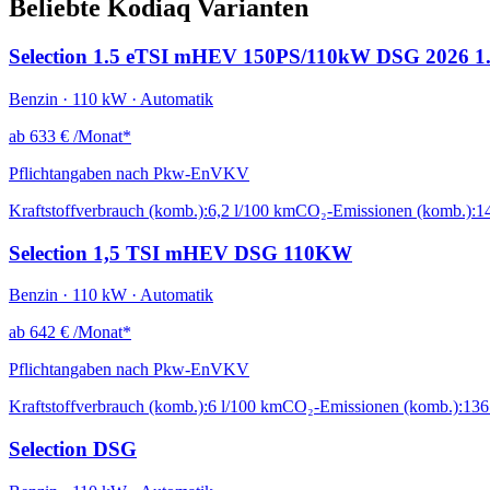
Beliebte Kodiaq Varianten
Selection 1.5 eTSI mHEV 150PS/110kW DSG 2026 1.
Benzin · 110 kW · Automatik
ab
633 €
/Monat*
Pflichtangaben nach Pkw-EnVKV
Kraftstoffverbrauch (komb.):
6,2 l/100 km
CO₂-Emissionen (komb.):
1
Selection 1,5 TSI mHEV DSG 110KW
Benzin · 110 kW · Automatik
ab
642 €
/Monat*
Pflichtangaben nach Pkw-EnVKV
Kraftstoffverbrauch (komb.):
6 l/100 km
CO₂-Emissionen (komb.):
136
Selection DSG