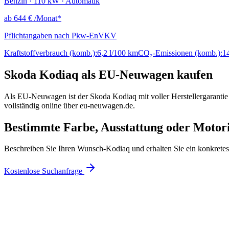
Benzin · 110 kW · Automatik
ab
644 €
/Monat*
Pflichtangaben nach Pkw-EnVKV
Kraftstoffverbrauch (komb.):
6,2 l/100 km
CO₂-Emissionen (komb.):
1
Skoda Kodiaq als EU-Neuwagen kaufen
Als EU-Neuwagen ist der Skoda Kodiaq mit voller Herstellergarantie 
vollständig online über eu-neuwagen.de.
Bestimmte Farbe, Ausstattung oder Motor
Beschreiben Sie Ihren Wunsch-Kodiaq und erhalten Sie ein konkrete
Kostenlose Suchanfrage