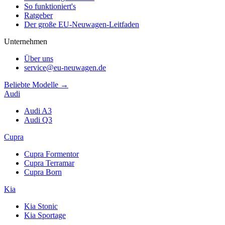
So funktioniert's
Ratgeber
Der große EU-Neuwagen-Leitfaden
Unternehmen
Über uns
service@eu-neuwagen.de
Beliebte Modelle →
Audi
Audi A3
Audi Q3
Cupra
Cupra Formentor
Cupra Terramar
Cupra Born
Kia
Kia Stonic
Kia Sportage