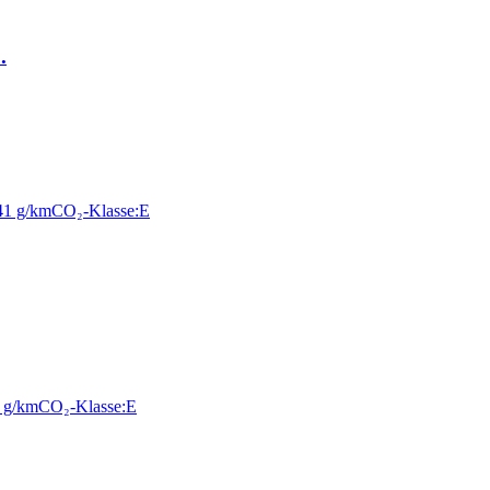
.
41 g/km
CO₂-Klasse:
E
 g/km
CO₂-Klasse:
E