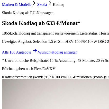
Marken & Modelle
Skoda
Kodiaq
Skoda Kodiaq als EU-Neuwagen
Skoda Kodiaq
ab 633 €/Monat*
186
Skoda Kodiaq mit transparent ausgewiesenem Lieferstatus. Herstel
Gezeigtes Angebot: Selection 1.5 eTSI mHEV 150PS/110kW DSG 2
Alle 186 Angebote
Wunsch-Kodiaq anfragen
* Unverbindliche Beispielrate: 15 % Anzahlung, 48 Monate, 20 % Schl
Pflichtangaben nach Pkw-EnVKV
Kraftstoffverbrauch (komb.):
6,2 l/100 km
CO₂-Emissionen (komb.):
1