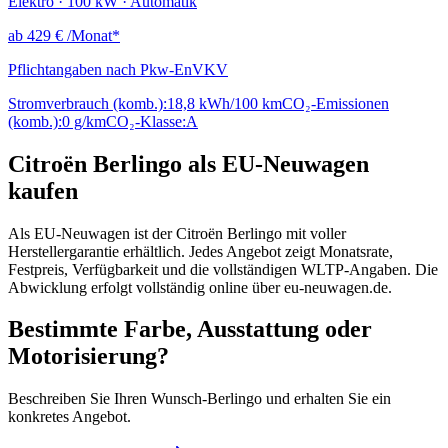
Elektro · 100 kW · Automatik
ab
429 €
/Monat*
Pflichtangaben nach Pkw-EnVKV
Stromverbrauch (komb.):
18,8 kWh/100 km
CO₂-Emissionen
(komb.):
0 g/km
CO₂-Klasse:
A
Citroën Berlingo als EU-Neuwagen
kaufen
Als EU-Neuwagen ist der Citroën Berlingo mit voller
Herstellergarantie erhältlich. Jedes Angebot zeigt Monatsrate,
Festpreis, Verfügbarkeit und die vollständigen WLTP-Angaben. Die
Abwicklung erfolgt vollständig online über eu-neuwagen.de.
Bestimmte Farbe, Ausstattung oder
Motorisierung?
Beschreiben Sie Ihren Wunsch-Berlingo und erhalten Sie ein
konkretes Angebot.