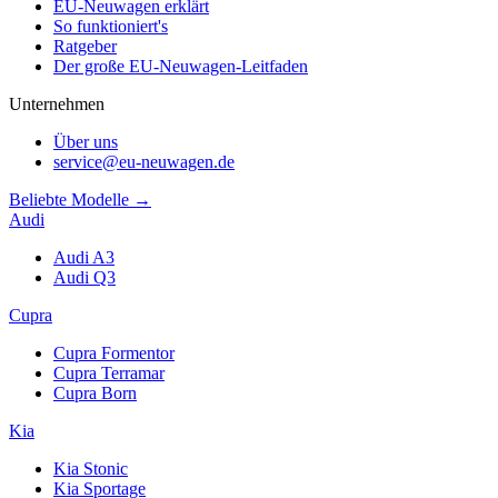
EU-Neuwagen erklärt
So funktioniert's
Ratgeber
Der große EU-Neuwagen-Leitfaden
Unternehmen
Über uns
service@eu-neuwagen.de
Beliebte Modelle →
Audi
Audi A3
Audi Q3
Cupra
Cupra Formentor
Cupra Terramar
Cupra Born
Kia
Kia Stonic
Kia Sportage