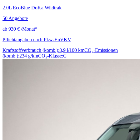
2.0L EcoBlue DoKa Wildtrak
50
Angebote
ab
930 €
/Monat*
Pflichtangaben nach Pkw-EnVKV
Kraftstoffverbrauch (komb.):
8,9 l/100 km
CO₂-Emissionen
(komb.):
234 g/km
CO₂-Klasse:
G