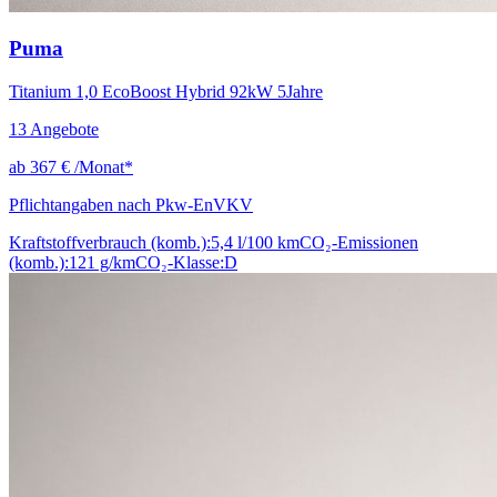
Puma
Titanium 1,0 EcoBoost Hybrid 92kW 5Jahre
13
Angebote
ab
367 €
/Monat*
Pflichtangaben nach Pkw-EnVKV
Kraftstoffverbrauch (komb.):
5,4 l/100 km
CO₂-Emissionen
(komb.):
121 g/km
CO₂-Klasse:
D