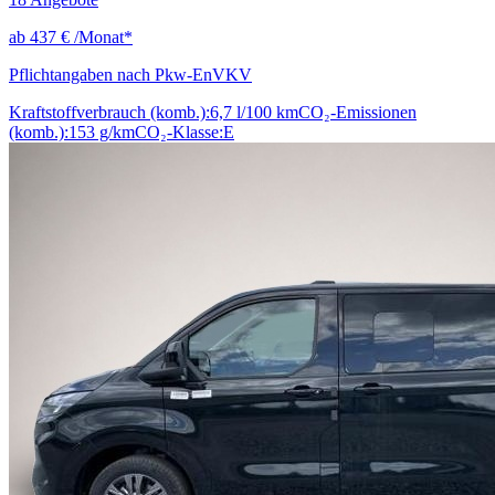
ab
437 €
/Monat*
Pflichtangaben nach Pkw-EnVKV
Kraftstoffverbrauch (komb.):
6,7 l/100 km
CO₂-Emissionen
(komb.):
153 g/km
CO₂-Klasse:
E