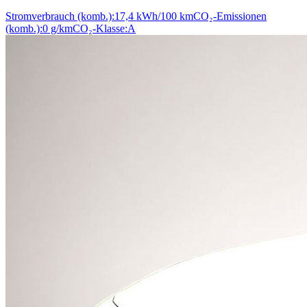
Stromverbrauch (komb.):
17,4 kWh/100 km
CO₂-Emissionen
(komb.):
0 g/km
CO₂-Klasse:
A