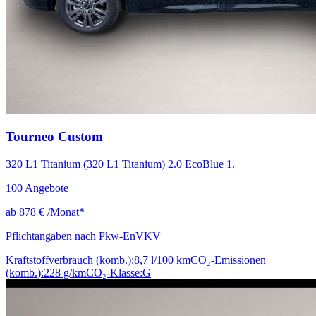
Tourneo Custom
320 L1 Titanium (320 L1 Titanium) 2.0 EcoBlue 1.
100
Angebote
ab
878 €
/Monat*
Pflichtangaben nach Pkw-EnVKV
Kraftstoffverbrauch (komb.):
8,7 l/100 km
CO₂-Emissionen
(komb.):
228 g/km
CO₂-Klasse:
G