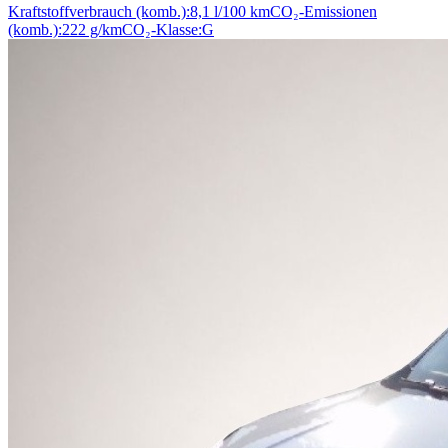
Kraftstoffverbrauch (komb.):
8,1 l/100 km
CO₂-Emissionen
(komb.):
222 g/km
CO₂-Klasse:
G