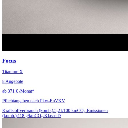
Focus
Titanium X
8
Angebote
ab
371 €
/Monat*
Pflichtangaben nach Pkw-EnVKV
Kraftstoffverbrauch (komb.):
5,2 l/100 km
CO₂-Emissionen
(komb.):
118 g/km
CO₂-Klasse:
D