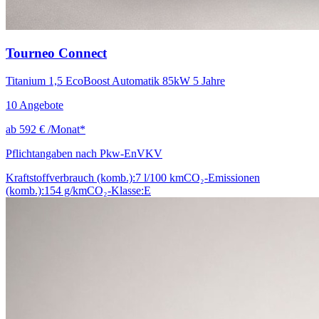
Tourneo Connect
Titanium 1,5 EcoBoost Automatik 85kW 5 Jahre
10
Angebote
ab
592 €
/Monat*
Pflichtangaben nach Pkw-EnVKV
Kraftstoffverbrauch (komb.):
7 l/100 km
CO₂-Emissionen
(komb.):
154 g/km
CO₂-Klasse:
E