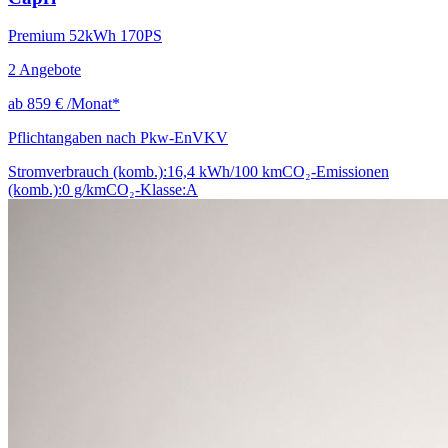
Premium 52kWh 170PS
2
Angebote
ab
859 €
/Monat*
Pflichtangaben nach Pkw-EnVKV
Stromverbrauch (komb.):
16,4 kWh/100 km
CO₂-Emissionen
(komb.):
0 g/km
CO₂-Klasse:
A