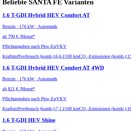
Beliebte SANTA FE Varianten
1.6 T-GDI Hybrid HEV Comfort AT
Benzin · 176 kW · Automatik
ab
790 €
/Monat*
Pflichtangaben nach Pkw-EnVKV
Kraftstoffverbrauch (komb.):
6,6 l/100 km
CO₂-Emissionen (komb.):
1
1.6 T-GDI Hybrid HEV Comfort AT 4WD
Benzin · 176 kW · Automatik
ab
821 €
/Monat*
Pflichtangaben nach Pkw-EnVKV
Kraftstoffverbrauch (komb.):
7,1 l/100 km
CO₂-Emissionen (komb.):
1
1.6 T-GDI HEV Shine