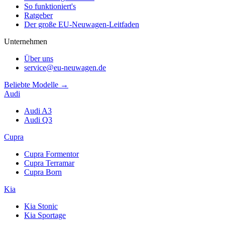
So funktioniert's
Ratgeber
Der große EU-Neuwagen-Leitfaden
Unternehmen
Über uns
service@eu-neuwagen.de
Beliebte Modelle →
Audi
Audi A3
Audi Q3
Cupra
Cupra Formentor
Cupra Terramar
Cupra Born
Kia
Kia Stonic
Kia Sportage