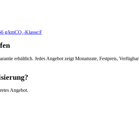
56 g/km
CO₂-Klasse:
F
fen
ntie erhältlich. Jedes Angebot zeigt Monatsrate, Festpreis, Verfügb
isierung?
retes Angebot.