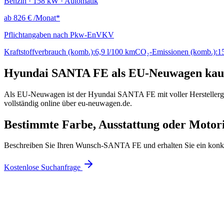
Benzin · 158 kW · Automatik
ab
826 €
/Monat*
Pflichtangaben nach Pkw-EnVKV
Kraftstoffverbrauch (komb.):
6,9 l/100 km
CO₂-Emissionen (komb.):
1
Hyundai SANTA FE als EU-Neuwagen kau
Als EU-Neuwagen ist der Hyundai SANTA FE mit voller Herstellergara
vollständig online über eu-neuwagen.de.
Bestimmte Farbe, Ausstattung oder Motor
Beschreiben Sie Ihren Wunsch-SANTA FE und erhalten Sie ein konk
Kostenlose Suchanfrage