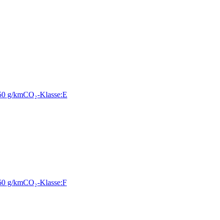
50 g/km
CO₂-Klasse:
E
60 g/km
CO₂-Klasse:
F