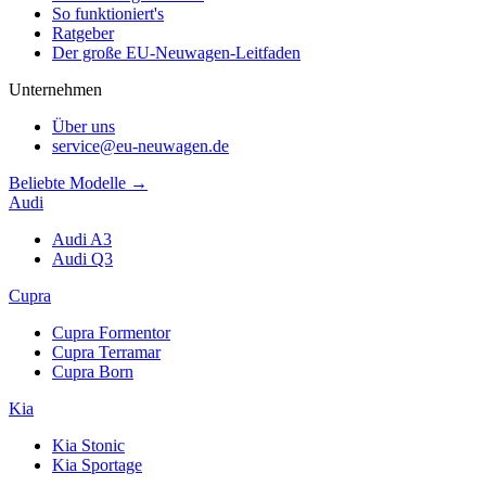
So funktioniert's
Ratgeber
Der große EU-Neuwagen-Leitfaden
Unternehmen
Über uns
service@eu-neuwagen.de
Beliebte Modelle →
Audi
Audi A3
Audi Q3
Cupra
Cupra Formentor
Cupra Terramar
Cupra Born
Kia
Kia Stonic
Kia Sportage