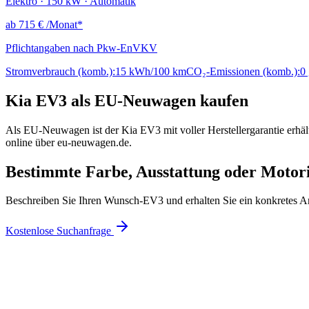
Elektro · 150 kW · Automatik
ab
715 €
/Monat*
Pflichtangaben nach Pkw-EnVKV
Stromverbrauch (komb.):
15 kWh/100 km
CO₂-Emissionen (komb.):
0
Kia EV3 als EU-Neuwagen kaufen
Als EU-Neuwagen ist der Kia EV3 mit voller Herstellergarantie erhäl
online über eu-neuwagen.de.
Bestimmte Farbe, Ausstattung oder Motor
Beschreiben Sie Ihren Wunsch-EV3 und erhalten Sie ein konkretes A
Kostenlose Suchanfrage