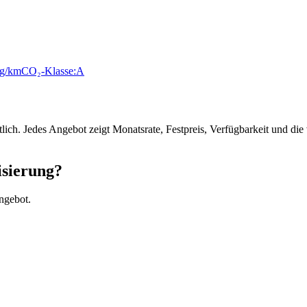
 g/km
CO₂-Klasse:
A
tlich. Jedes Angebot zeigt Monatsrate, Festpreis, Verfügbarkeit und d
isierung?
ngebot.