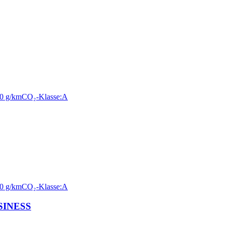
0 g/km
CO₂-Klasse:
A
0 g/km
CO₂-Klasse:
A
SINESS