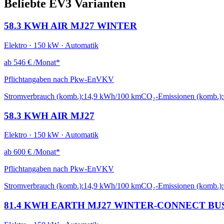
Beliebte EV3 Varianten
58.3 KWH AIR MJ27 WINTER
Elektro · 150 kW · Automatik
ab
546 €
/Monat*
Pflichtangaben nach Pkw-EnVKV
Stromverbrauch (komb.):
14,9 kWh/100 km
CO₂-Emissionen (komb.):
58.3 KWH AIR MJ27
Elektro · 150 kW · Automatik
ab
600 €
/Monat*
Pflichtangaben nach Pkw-EnVKV
Stromverbrauch (komb.):
14,9 kWh/100 km
CO₂-Emissionen (komb.):
81.4 KWH EARTH MJ27 WINTER-CONNECT BU