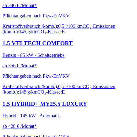
ab
346 €
/Monat*
Pflichtangaben nach Pkw-EnVKV
Kraftstoffverbrauch (komb.):
6,5 l/100 km
CO₂-Emissionen
(komb.):
145 g/km
CO₂-Klasse:
E
1.5 VTI-TECH COMFORT
Benzin · 85 kW · Schaltgetriebe
ab
356 €
/Monat*
Pflichtangaben nach Pkw-EnVKV
Kraftstoffverbrauch (komb.):
6,5 l/100 km
CO₂-Emissionen
(komb.):
145 g/km
CO₂-Klasse:
E
1.5 HYBRID+ MY25.5 LUXURY
Hybrid · 145 kW · Automatik
ab
428 €
/Monat*
Pflichtangaben nach Pkw-EnVKV