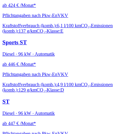
ab
424 €
/Monat*
Pflichtangaben nach Pkw-EnVKV
Kraftstoffverbrauch (komb.):
6,1 l/100 km
CO₂-Emissionen
(komb.):
137 g/km
CO₂-Klasse:
E
Sports ST
Diesel · 96 kW · Automatik
ab
446 €
/Monat*
Pflichtangaben nach Pkw-EnVKV
Kraftstoffverbrauch (komb.):
4,9 l/100 km
CO₂-Emissionen
(komb.):
129 g/km
CO₂-Klasse:
D
ST
Diesel · 96 kW · Automatik
ab
447 €
/Monat*
Pflichtangaben nach Pkw-EnVKV