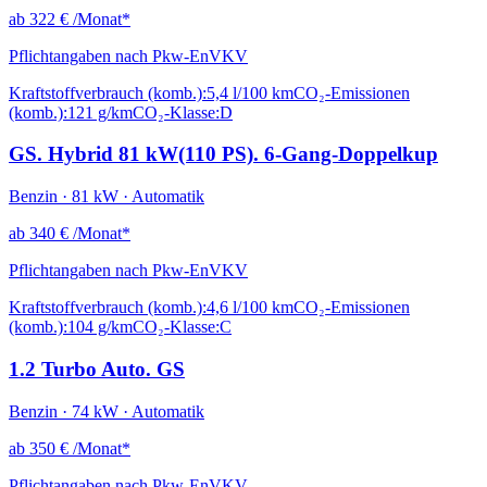
ab
322 €
/Monat*
Pflichtangaben nach Pkw-EnVKV
Kraftstoffverbrauch (komb.):
5,4 l/100 km
CO₂-Emissionen
(komb.):
121 g/km
CO₂-Klasse:
D
GS. Hybrid 81 kW(110 PS). 6-Gang-Doppelkup
Benzin · 81 kW · Automatik
ab
340 €
/Monat*
Pflichtangaben nach Pkw-EnVKV
Kraftstoffverbrauch (komb.):
4,6 l/100 km
CO₂-Emissionen
(komb.):
104 g/km
CO₂-Klasse:
C
1.2 Turbo Auto. GS
Benzin · 74 kW · Automatik
ab
350 €
/Monat*
Pflichtangaben nach Pkw-EnVKV