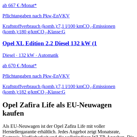
ab
667 €
/Monat*
Pflichtangaben nach Pkw-EnVKV
Kraftstoffverbrauch (komb.):
7,1 l/100 km
CO₂-Emissionen
(komb.):
180 g/km
CO₂-Klasse:
G
Opel XL Edition 2.2 Diesel 132 kW (1
Diesel · 132 kW · Automatik
ab
670 €
/Monat*
Pflichtangaben nach Pkw-EnVKV
Kraftstoffverbrauch (komb.):
7,1 l/100 km
CO₂-Emissionen
(komb.):
182 g/km
CO₂-Klasse:
G
Opel Zafira Life als EU-Neuwagen
kaufen
Als EU-Neuwagen ist der Opel Zafira Life mit voller
Herstellergarantie erhältlich. Jedes Angebot zeigt Monatsrate,