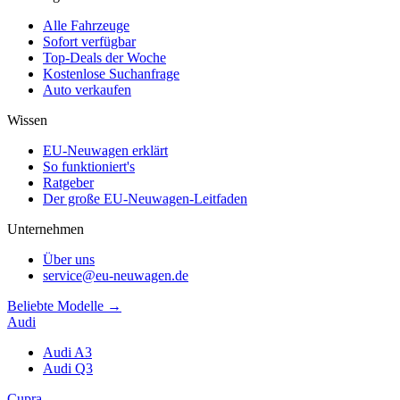
Alle Fahrzeuge
Sofort verfügbar
Top-Deals der Woche
Kostenlose Suchanfrage
Auto verkaufen
Wissen
EU-Neuwagen erklärt
So funktioniert's
Ratgeber
Der große EU-Neuwagen-Leitfaden
Unternehmen
Über uns
service@eu-neuwagen.de
Beliebte Modelle →
Audi
Audi A3
Audi Q3
Cupra