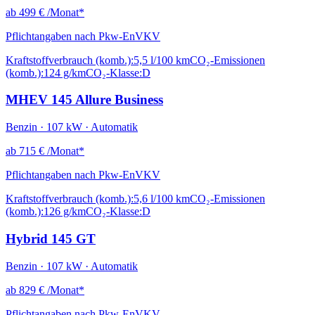
ab
499 €
/Monat*
Pflichtangaben nach Pkw-EnVKV
Kraftstoffverbrauch (komb.):
5,5 l/100 km
CO₂-Emissionen
(komb.):
124 g/km
CO₂-Klasse:
D
MHEV 145 Allure Business
Benzin · 107 kW · Automatik
ab
715 €
/Monat*
Pflichtangaben nach Pkw-EnVKV
Kraftstoffverbrauch (komb.):
5,6 l/100 km
CO₂-Emissionen
(komb.):
126 g/km
CO₂-Klasse:
D
Hybrid 145 GT
Benzin · 107 kW · Automatik
ab
829 €
/Monat*
Pflichtangaben nach Pkw-EnVKV