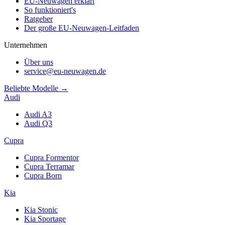
EU-Neuwagen erklärt
So funktioniert's
Ratgeber
Der große EU-Neuwagen-Leitfaden
Unternehmen
Über uns
service@eu-neuwagen.de
Beliebte Modelle →
Audi
Audi A3
Audi Q3
Cupra
Cupra Formentor
Cupra Terramar
Cupra Born
Kia
Kia Stonic
Kia Sportage