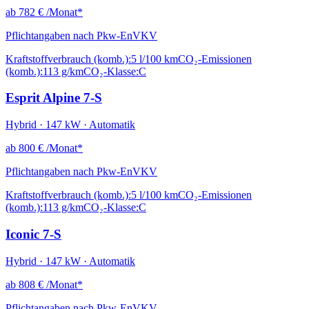
ab
782 €
/Monat*
Pflichtangaben nach Pkw-EnVKV
Kraftstoffverbrauch (komb.):
5 l/100 km
CO₂-Emissionen
(komb.):
113 g/km
CO₂-Klasse:
C
Esprit Alpine 7-S
Hybrid · 147 kW · Automatik
ab
800 €
/Monat*
Pflichtangaben nach Pkw-EnVKV
Kraftstoffverbrauch (komb.):
5 l/100 km
CO₂-Emissionen
(komb.):
113 g/km
CO₂-Klasse:
C
Iconic 7-S
Hybrid · 147 kW · Automatik
ab
808 €
/Monat*
Pflichtangaben nach Pkw-EnVKV