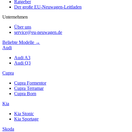
Ratgeber
Der große EU-Neuwagen-Leitfaden
Unternehmen
Über uns
service@eu-neuwagen.de
Beliebte Modelle →
Audi
Audi A3
Audi Q3
Cupra
Cupra Formentor
Cupra Terramar
Cupra Born
Kia
Kia Stonic
Kia Sportage
Skoda