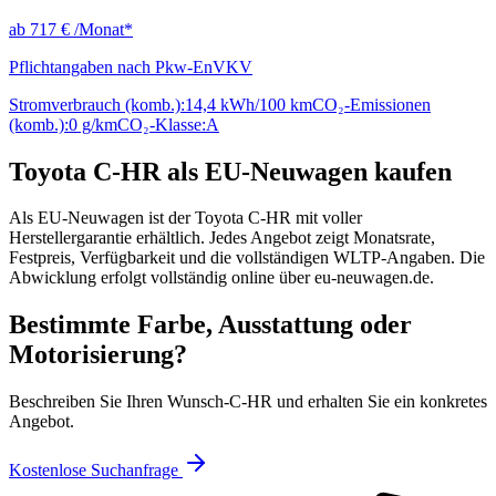
ab
717 €
/Monat*
Pflichtangaben nach Pkw-EnVKV
Stromverbrauch (komb.):
14,4 kWh/100 km
CO₂-Emissionen
(komb.):
0 g/km
CO₂-Klasse:
A
Toyota C-HR als EU-Neuwagen kaufen
Als EU-Neuwagen ist der Toyota C-HR mit voller
Herstellergarantie erhältlich. Jedes Angebot zeigt Monatsrate,
Festpreis, Verfügbarkeit und die vollständigen WLTP-Angaben. Die
Abwicklung erfolgt vollständig online über eu-neuwagen.de.
Bestimmte Farbe, Ausstattung oder
Motorisierung?
Beschreiben Sie Ihren Wunsch-C-HR und erhalten Sie ein konkretes
Angebot.
Kostenlose Suchanfrage