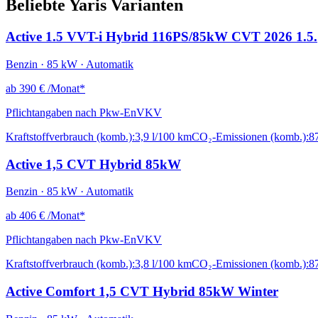
Beliebte Yaris Varianten
Active 1.5 VVT-i Hybrid 116PS/85kW CVT 2026 1.5.
Benzin · 85 kW · Automatik
ab
390 €
/Monat*
Pflichtangaben nach Pkw-EnVKV
Kraftstoffverbrauch (komb.):
3,9 l/100 km
CO₂-Emissionen (komb.):
8
Active 1,5 CVT Hybrid 85kW
Benzin · 85 kW · Automatik
ab
406 €
/Monat*
Pflichtangaben nach Pkw-EnVKV
Kraftstoffverbrauch (komb.):
3,8 l/100 km
CO₂-Emissionen (komb.):
8
Active Comfort 1,5 CVT Hybrid 85kW Winter