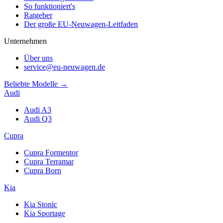
So funktioniert's
Ratgeber
Der große EU-Neuwagen-Leitfaden
Unternehmen
Über uns
service@eu-neuwagen.de
Beliebte Modelle →
Audi
Audi A3
Audi Q3
Cupra
Cupra Formentor
Cupra Terramar
Cupra Born
Kia
Kia Stonic
Kia Sportage