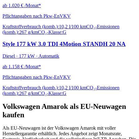
ab
1.020 €
/Monat*
Pflichtangaben nach Pkw-EnVKV
Kraftstoffverbrauch (komb.):
10,2 l/100 km
CO₂-Emissionen
(komb.):
267 g/km
CO₂-Klasse:
G
Style 177 kW 3.0 TDI 4Motion STANDH 20 NA
Diesel · 177 kW · Automatik
ab
1.158 €
/Monat*
Pflichtangaben nach Pkw-EnVKV
Kraftstoffverbrauch (komb.):
10,2 l/100 km
CO₂-Emissionen
(komb.):
267 g/km
CO₂-Klasse:
G
Volkswagen Amarok als EU-Neuwagen
kaufen
Als EU-Neuwagen ist der Volkswagen Amarok mit voller
Herstellergarantie erhältlich. Jedes Angebot zeigt Monatsrate,