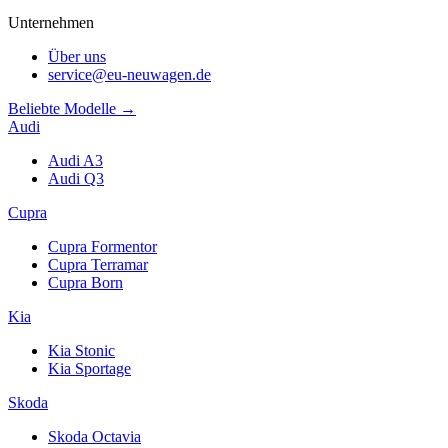
Unternehmen
Über uns
service@eu-neuwagen.de
Beliebte Modelle →
Audi
Audi A3
Audi Q3
Cupra
Cupra Formentor
Cupra Terramar
Cupra Born
Kia
Kia Stonic
Kia Sportage
Skoda
Skoda Octavia