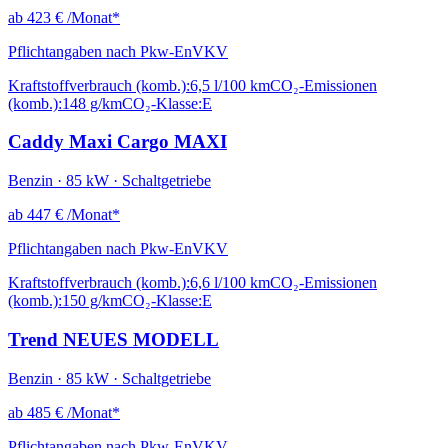
ab
423 €
/Monat*
Pflichtangaben nach Pkw-EnVKV
Kraftstoffverbrauch (komb.):
6,5 l/100 km
CO₂-Emissionen
(komb.):
148 g/km
CO₂-Klasse:
E
Caddy Maxi Cargo MAXI
Benzin · 85 kW · Schaltgetriebe
ab
447 €
/Monat*
Pflichtangaben nach Pkw-EnVKV
Kraftstoffverbrauch (komb.):
6,6 l/100 km
CO₂-Emissionen
(komb.):
150 g/km
CO₂-Klasse:
E
Trend NEUES MODELL
Benzin · 85 kW · Schaltgetriebe
ab
485 €
/Monat*
Pflichtangaben nach Pkw-EnVKV