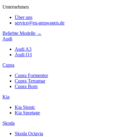
Unternehmen
Über uns
service@eu-neuwagen.de
Beliebte Modelle →
Audi
Audi A3
Audi Q3
Cupra
Cupra Formentor
Cupra Terramar
Cupra Born
Kia
Kia Stonic
Kia Sportage
Skoda
Skoda Octavia