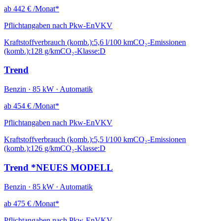
ab
442 €
/Monat*
Pflichtangaben nach Pkw-EnVKV
Kraftstoffverbrauch (komb.):
5,6 l/100 km
CO₂-Emissionen
(komb.):
128 g/km
CO₂-Klasse:
D
Trend
Benzin · 85 kW · Automatik
ab
454 €
/Monat*
Pflichtangaben nach Pkw-EnVKV
Kraftstoffverbrauch (komb.):
5,5 l/100 km
CO₂-Emissionen
(komb.):
126 g/km
CO₂-Klasse:
D
Trend *NEUES MODELL
Benzin · 85 kW · Automatik
ab
475 €
/Monat*
Pflichtangaben nach Pkw-EnVKV