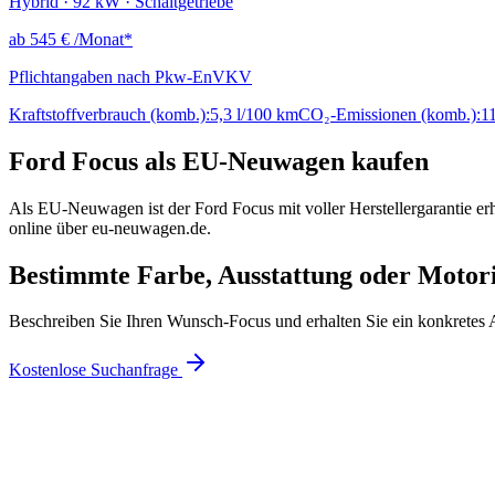
Hybrid · 92 kW · Schaltgetriebe
ab
545 €
/Monat*
Pflichtangaben nach Pkw-EnVKV
Kraftstoffverbrauch (komb.):
5,3 l/100 km
CO₂-Emissionen (komb.):
1
Ford Focus als EU-Neuwagen kaufen
Als EU-Neuwagen ist der Ford Focus mit voller Herstellergarantie er
online über eu-neuwagen.de.
Bestimmte Farbe, Ausstattung oder Motor
Beschreiben Sie Ihren Wunsch-Focus und erhalten Sie ein konkretes 
Kostenlose Suchanfrage