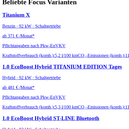
Beliebte Focus Varianten
Titanium X
Benzin · 92 kW · Schaltgetriebe
ab
371 €
/Monat*
Pflichtangaben nach Pkw-EnVKV
Kraftstoffverbrauch (komb.):
5,2 l/100 km
CO₂-Emissionen (komb.):
1
1.0 EcoBoost Hybrid TITANIUM EDITION Tages
Hybrid · 92 kW · Schaltgetriebe
ab
481 €
/Monat*
Pflichtangaben nach Pkw-EnVKV
Kraftstoffverbrauch (komb.):
5,3 l/100 km
CO₂-Emissionen (komb.):
1
1.0 EcoBoost Hybrid ST-LINE Bluetooth