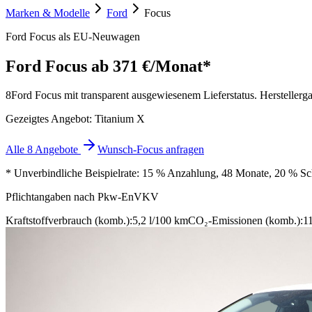
Marken & Modelle
Ford
Focus
Ford Focus als EU-Neuwagen
Ford Focus
ab 371 €/Monat*
8
Ford Focus mit transparent ausgewiesenem Lieferstatus. Herstellerga
Gezeigtes Angebot: Titanium X
Alle 8 Angebote
Wunsch-Focus anfragen
* Unverbindliche Beispielrate: 15 % Anzahlung, 48 Monate, 20 % Schl
Pflichtangaben nach Pkw-EnVKV
Kraftstoffverbrauch (komb.):
5,2 l/100 km
CO₂-Emissionen (komb.):
1