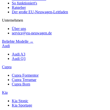
So funktioniert's
Ratgeber
Der große EU-Neuwagen-Leitfaden
Unternehmen
Über uns
service@eu-neuwagen.de
Beliebte Modelle →
Audi
Audi A3
Audi Q3
Cupra
Cupra Formentor
Cupra Terramar
Cupra Born
Kia
Kia Stonic
Kia Sportage