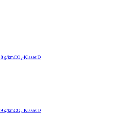
18 g/km
CO₂-Klasse:
D
19 g/km
CO₂-Klasse:
D