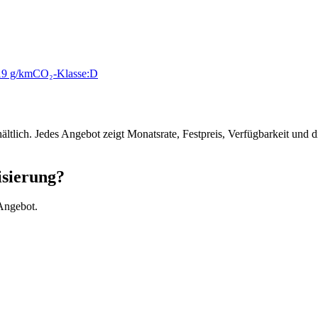
19 g/km
CO₂-Klasse:
D
hältlich. Jedes Angebot zeigt Monatsrate, Festpreis, Verfügbarkeit un
isierung?
Angebot.